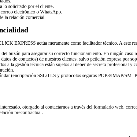
atados.
lo solicitado por el cliente.
, correo electrónico o WhatsApp.
e la relación comercial.
ncialidad
l, CL!CK EXPRESS actúa meramente como facilitador técnico. A este re
 del buzón para asegurar su correcto funcionamiento. En ningún caso r
 datos de contactos) de nuestros clientes, salvo petición expresa por sop
s a la gestión técnica están sujetos al deber de secreto profesional y 
uración.
ndar (encriptación SSL/TLS y protocolos seguros POP3/IMAP/SMTP) par
 interesado, otorgado al contactarnos a través del formulario web, corre
relación precontractual.