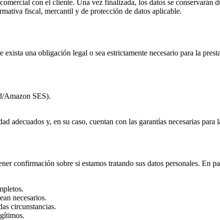
omercial con el cliente. Una vez finalizada, los datos se conservarán d
mativa fiscal, mercantil y de protección de datos aplicable.
 exista una obligación legal o sea estrictamente necesario para la prest
end/Amazon SES).
d adecuados y, en su caso, cuentan con las garantías necesarias para l
confirmación sobre si estamos tratando sus datos personales. En parti
mpletos.
sean necesarios.
das circunstancias.
gítimos.